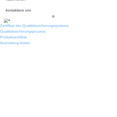
kontaktiere uns
Zertifikat des Qualitätssicherungssystems
Qualitätssicherungsprozess
Produktzertifikat
Ausrüstung testen
CMM
300H Salt Spray Test of SUS304 Casting
Plate